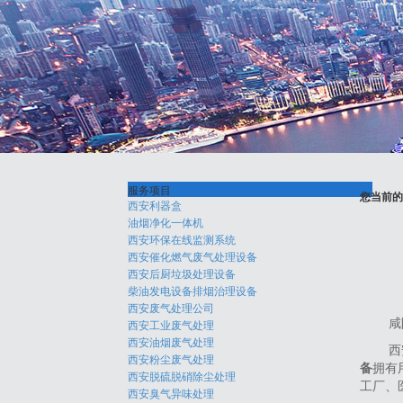
服务项目
您当前的
西安利器盒
油烟净化一体机
西安环保在线监测系统
西安催化燃气废气处理设备
西安后厨垃圾处理设备
柴油发电设备排烟治理设备
西安废气处理公司
西安工业废气处理
咸
西安油烟废气处理
西
西安粉尘废气处理
备
拥有
西安脱硫脱硝除尘处理
工厂、
西安臭气异味处理