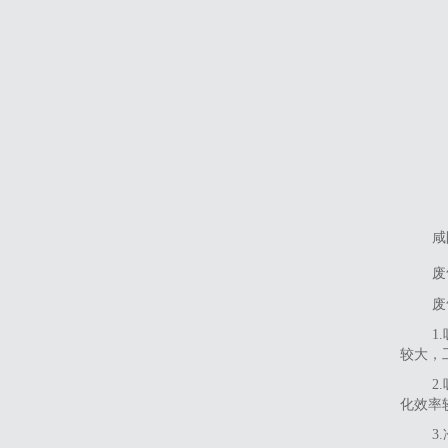
咸
废
‌
‌
较大，
‌
化效率
‌