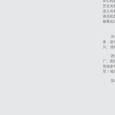
40℃
艺在光
进入光
涤后的
被氧化
环
务，该
川、渭
西
厂、医
凭借多
导！地址
如