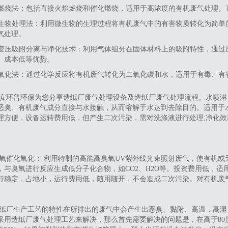
4.燃烧法‌：包括直接火焰燃烧和催化燃烧，适用于高浓度的有机废气处理
5.生物处理法‌：利用微生物的生理过程将有机废气中的有害物质转化为简
气处理。
6.变压吸附分离与净化技术‌：利用气体组分在固体材料上的吸附特性，通
、成本低等优势。
7.氧化法‌：通过化学反应将有机废气转化为二氧化碳和水，适用于有毒、
安环普环保为您分享造纸厂废气处理设备及造纸厂废气处理流程。水喷淋
恶臭、有机废气成分直接与水接触，从而溶解于水达到去除目的。适用于
理方便，设备运转费用低，但产生二次污染，需对洗涤液进行处理;净化
氧催化氧化： 利用特制的高能高臭氧UV紫外线光束照射废气，使有机
，与臭氧进行反应生成低分子化合物，如CO2、H2O等。投资费用低，
行稳定，占地小，运行费用低，随用随开，不会造成二次污染。对有机废
纸厂生产工艺的特性在所排出的废气中会产生出恶臭、黏附、高温，高湿
采用造纸厂废气处理工艺来解决，那么首先需要解决的问题是，在高于80