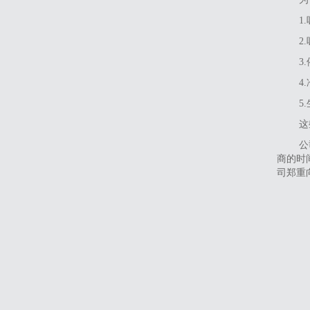
1
2
3
‌
5
这
公
商的时
司郑重