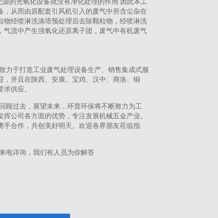
光源的光氧化设备就没有净化处理的作用.因此本工
备，从而由原配套引风机引入的废气中所含尘杂在
粒物经喷淋洗涤塔预处理后去除颗粒物，经喷淋洗
，气流中产生强氧化还原离子团，废气中有机废气
致力于打造工业废气处理设备生产、销售集成式服
迎，并且在陕西、安康、宝鸡、汉中、商洛、铜
要求供应。
回顾过去，展望未来，环普环保将不断努力为工
发挥公司各方面的优势，专注发展机械五金产业。
携手合作，共创美好明天。欢迎各界朋友莅临指
来电详询，我们有人员为你解答