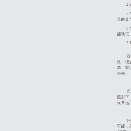
‌
‌
量的废
‌
能耗低
‌
西
性，使
单，管
果差。
光
照射下
设备运
造
可能，