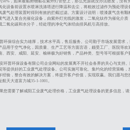
时的50%，如果被黏附物黏在紫外灯管壁上，那么光源就没办法散发，没有
氧化设备前设置水喷淋洗涤塔进行降温和去尘，将粗效过滤作为预处理设
氧废气处理装置时得到有效的拦截过滤。方案设计说明：喷漆废气含有颗
废气进入复合光催化设备，由紫外灯光线的激发，二氧化钛作为催化介质
成二氧化碳和水分子，经处理的净化气体经由排风机引高排放。
普环保综合实力雄厚，技术水平高，售后服务。公司勤于市场发展需求，
产品用于空气净化，因质量、生产工艺等方面言语，颇受工厂、医院等欢
南、西安、咸阳、延安、榆林极为好销售，产品种类、型号等可根据客户
安环普环保设备有限公司企业网站的发展离不开社会各界的关心与支持。
院等提供好的工业废气处理设备。公司实施可靠化、集约化的经营策略，
年经验，整合有效的解决方案，终提升客户价值，实现双赢。我们愿与您
航天大道富力城35-1-1001。
果您需要了解咸阳工业废气处理价格，工业废气处理设备的更多信息，请