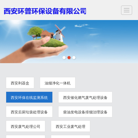
首页
关于我们
服务项目
应用领域
案例展示
新闻动态
视频中心
联
西安利器盒
油烟净化一体机
西安环保在线监测系统
西安催化燃气废气处理设备
西安后厨垃圾处理设备
柴油发电设备排烟治理设备
西安废气处理公司
西安工业废气处理