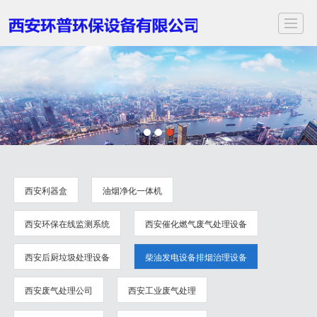
首页
关于我们
服务项目
应用领域
案例展示
新闻动态
视频中心
联
西安利器盒
油烟净化一体机
西安环保在线监测系统
西安催化燃气废气处理设备
西安后厨垃圾处理设备
柴油发电设备排烟治理设备
西安废气处理公司
西安工业废气处理