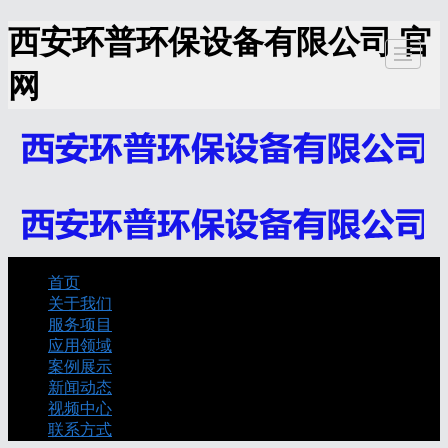
西安环普环保设备有限公司 官
网
关于我
服务项
应用领
案例展
新闻动
视频中
联
首页
首页
关于我们
们
目
域
示
态
心
服务项目
应用领域
案例展示
新闻动态
视频中心
联系方式