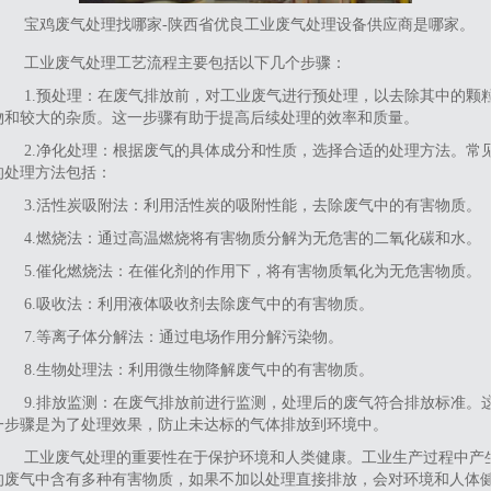
宝鸡废气处理找哪家-陕西省优良工业废气处理设备供应商是哪家。
工业废气处理工艺流程主要包括以下几个步骤‌：‌
1‌.预处理‌：在废气排放前，对工业废气进行预处理，以去除其中的颗
物和较大的杂质。这一步骤有助于提高后续处理的效率和质量。
2‌.净化处理‌：根据废气的具体成分和性质，选择合适的处理方法。常
的处理方法包括：
3‌.活性炭吸附法‌：利用活性炭的吸附性能，去除废气中的有害物质。
4‌.燃烧法‌：通过高温燃烧将有害物质分解为无危害的二氧化碳和水。
5‌.催化燃烧法‌：在催化剂的作用下，将有害物质氧化为无危害物质。
6‌.吸收法‌：利用液体吸收剂去除废气中的有害物质。
7.等离子体分解法‌：通过电场作用分解污染物。
‌8.生物处理法‌：利用微生物降解废气中的有害物质。
‌9.排放监测‌：在废气排放前进行监测，处理后的废气符合排放标准。
一步骤是为了处理效果，防止未达标的气体排放到环境中。
‌工业废气处理的重要性在于保护环境和人类健康。‌工业生产过程中产
的废气中含有多种有害物质，如果不加以处理直接排放，会对环境和人体