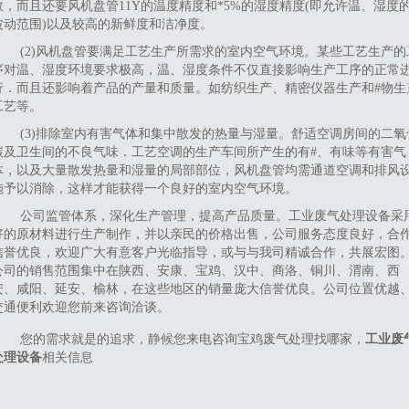
数，而且还要风机盘管11Y的温度精度和*5%的湿度精度(即允许温、湿度
波动范围)以及较高的新鲜度和洁净度。
(2)风机盘管要满足工艺生产所需求的室内空气环境。某些工艺生产的
序对温、湿度环境要求极高，温、湿度条件不仅直接影响生产工序的正常
行．而且还影响着产品的产量和质量。如纺织生产、精密仪器生产和#物生
工艺等。
(3)排除室内有害气体和集中散发的热量与湿量。舒适空调房间的二氧
碳及卫生间的不良气味．工艺空调的生产车间所产生的有#、有味等有害气
体，以及大量散发热量和湿量的局部部位，风机盘管均需通道空调和排风
施予以消除，这样才能获得一个良好的室内空气环境。
公司监管体系，深化生产管理，提高产品质量。工业废气处理设备采
好的原材料进行生产制作，并以亲民的价格出售，公司服务态度良好，合
信誉优良，欢迎广大有意客户光临指导，或与与我司精诚合作，共展宏图
公司的销售范围集中在陕西、安康、宝鸡、汉中、商洛、铜川、渭南、西
安、咸阳、延安、榆林，在这些地区的销量庞大信誉优良。公司位置优越
交通便利欢迎您前来咨询洽谈。
您的需求就是的追求，静候您来电咨询宝鸡废气处理找哪家，
工业废
处理设备
相关信息