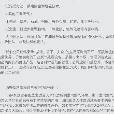
⑶治理方法：采用除尘和脱硫技术。
4‌.其他工业废气‌：
⑴来源：煤炭、石油、钢铁、有色金属、建材、化学等行业。
⑵危害：排放大量颗粒物、二氧化硫、氮氧化物等有害物质。
⑶治理方法：根据具体工艺和排放物特性选择合适的净化技术，如吸
法、吸附法、冷凝法和燃烧法。
我们公司始终秉承“诚信、公平、安全”的交易原则为工厂、医院等提
质量优异，价格实惠的工业废气处理设备。质量打出市场，管理创造效益
用品质好的高价值产品，结合科学规范的管理，公司业绩日益提升。环普
保推荐工厂、医院等选择陆运;公路运输的物流方式，我们将时刻为您关注
品的安全运输。
西安塑料造粒废气处理功能作用：
(1)风机盘管要创造出适合人体舒适感的室内空气环境。由于室内空气
境对人体的舒适感有着非常重要的作用，因此创造人体舒适感所要求的室
空气环境，就成为空调工作的首要任务。如要求室内空气温度为24霓11Y，
相对湿度为55%，那么空调工作不仅要保持24耀的温度基数和55%的湿度基