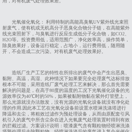
用，对有机废气处理效果差。
光氧催化氧化： 利用特制的高能高臭氧UV紫外线光束照
射废气，使有机或无机高分子恶臭化合物分子链，在高能紫外
线光束照射下，与臭氧进行反应生成低分子化合物，如CO2、
H2O等。投资费用低，适用范围广，净化效率高，操作简单，
除臭效果好，设备运行稳定，占地小，运行费用低，随用随
开，不会造成二次污染。对有机废气处理效果好。
造纸厂生产工艺的特性在所排出的废气中会产生出恶臭、
黏附、高温，高湿、此种情况下如果要完全处理废气达标排放
根本不可能，采用造纸厂废气处理工艺来解决，那么首先需要
解决的问题是，在高于80度的温度的工况下光氧催化设备的光
源效率仅为40℃时的50%，如果被黏附物黏在紫外灯管壁上，
那么光源就没办法散发，没有光源的光氧化设备就没有净化处
理的作用.因此本工艺在光氧化设备前设置水喷淋洗涤塔进行
降温和去尘，将粗效过滤作为预处理设备，从而由原配套引风
机引入的废气中所含尘杂在进入光氧废气处理装置时得到有效
的拦截过滤。方案设计说明：喷漆废气含有颗粒物经喷淋洗涤
塔预处理后去除颗粒物，经喷淋洗涤后的废气进入复合光催化