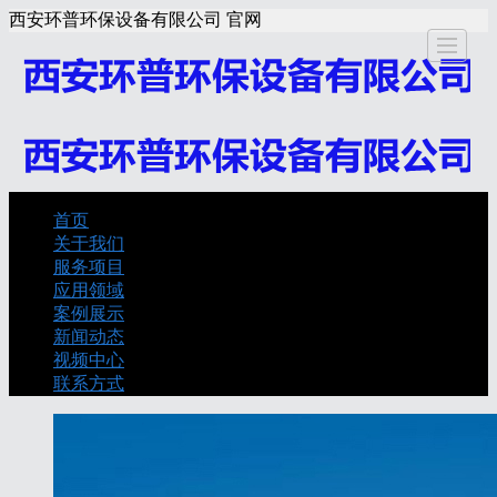
西安环普环保设备有限公司 官网
关于我
服务项
应用领
案例展
新闻动
视频中
联
首页
首页
关于我们
们
目
域
示
态
心
服务项目
应用领域
案例展示
新闻动态
视频中心
联系方式