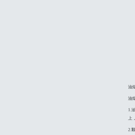
油
‌油
‌1
上，
2‌