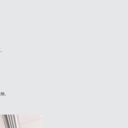
应。
机物。