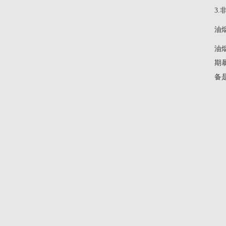
‌3
油
油
期
备