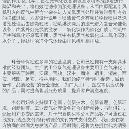
理的作用.因此本工艺在光氧化设备前设置水喷淋洗涤塔进行
降温和去尘，将粗效过滤作为预处理设备，从而由原配套引风
机引入的废气中所含尘杂在进入光氧废气处理装置时得到有效
的拦截过滤。方案设计说明：喷漆废气含有颗粒物经喷淋洗涤
塔预处理后去除颗粒物，经喷淋洗涤后的废气进入复合光催化
设备，由紫外灯光线的激发，二氧化钛作为催化介质，气流中
产生强氧化还原离子团，废气中有机废气被氧化成二氧化碳和
水分子，经处理的净化气体经由排风机引高排放。
环普环保经过多年的经营发展，公司已经拥有一支颇具水
准的经营团队。生产的工业废气处理设备主要用于空气净化，
主要服务于陕西、安康、宝鸡、汉中、商洛、铜川、渭南、西
安、咸阳、延安、榆林地区。我们始终坚持“用心制造，诚信
合作，品质经营”的营业理念，为广大工厂、医院等供应优异
的产品，同时提高售后服务质量，提升客户满意程度。
本公司始终支持职工创新，创新技术、创新管理、创新环
境、创新制度。工业废气处理设备符合创新精神，与时俱进，
适应用户多变的需求。对于想要购买本公司产品客户可通过在
线支付;现金支付;银行转账的支付方式支付交易，我们会在双
方协商的时间为您发送产品，同时我们还将为您提供代为消费