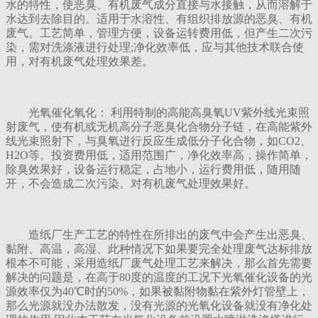
水的特性，使恶臭、有机废气成分直接与水接触，从而溶解于
水达到去除目的。适用于水溶性、有组织排放源的恶臭、有机
废气。工艺简单，管理方便，设备运转费用低，但产生二次污
染，需对洗涤液进行处理;净化效率低，应与其他技术联合使
用，对有机废气处理效果差。
光氧催化氧化： 利用特制的高能高臭氧UV紫外线光束照
射废气，使有机或无机高分子恶臭化合物分子链，在高能紫外
线光束照射下，与臭氧进行反应生成低分子化合物，如CO2、
H2O等。投资费用低，适用范围广，净化效率高，操作简单，
除臭效果好，设备运行稳定，占地小，运行费用低，随用随
开，不会造成二次污染。对有机废气处理效果好。
造纸厂生产工艺的特性在所排出的废气中会产生出恶臭、
黏附、高温，高湿、此种情况下如果要完全处理废气达标排放
根本不可能，采用造纸厂废气处理工艺来解决，那么首先需要
解决的问题是，在高于80度的温度的工况下光氧催化设备的光
源效率仅为40℃时的50%，如果被黏附物黏在紫外灯管壁上，
那么光源就没办法散发，没有光源的光氧化设备就没有净化处