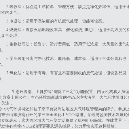
‌2.吸收法‌：优点是工艺简单、管理方便，缺点是净化效率低。适用于
溶性的废气。
3.‌冷凝法‌：适用于高浓度的有机废气处理，但能耗较高。
4.‌燃烧法‌：直接火焰燃烧效率高，催化燃烧用时少。适用于高浓度的
机废气处理。
‌5.生物处理法‌：投资少、运行费用低，适用于低浓度、大风量的废气
理。
‌6.变压吸附分离与净化技术‌：能耗低、成本低，适用于气体分离和净
化。
‌7.氧化法‌：适用于有毒、有害且不需要回收的废气处理，但设备易腐
蚀。
生态环境部、卫健委等16部门“三定”(职能配置、内设机构和人员
制)方案上周公布，生态环境部新成立的生态环境执法局、大气环境司引起
方关注，
其中大气环境司还加挂了京津冀及周边地区大气环境管理局的牌子。参加
周末于山东济南召开的第三届全国化工VOCs减排、治理与监测技术发展论
的专家表示，这为跨区域大气污染防治提供了机构组织保障。在此背景下
挥发性有机物(VOCs)治理更要从源头抓起，努力尽快实现达标排放。