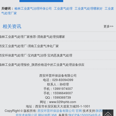
关键词：
榆林工业废气治理环保公司
工业废气处理
工业废气处理哪家好
工业废
气处理厂家
相关资讯
更多>>
榆林工业废气处理厂家推荐-渭南废气处理找哪家
西安工业废气处理厂-渭南工业废气净化厂家
西安环保废气处理厂-宝鸡废气治理-宝鸡恶臭废气处理
榆林工业废气处理报价_陕西价格适中的工业废气处理设备供应
西安环普环保设备有限公司
电话：029-83094399
联系人：孙经理
手机：13991974007
手机：15596649007
QQ：1599369739
网址：www.029hphb.com
地址：西安市长安区航天大道富力城35-1-1001
CopyRight © 版权所有:
西安环普环保设备有限公司 官网
技术支持:
陕西印象信
息技术有限公司
网站地图
XML
备案号:
陕ICP备15000549号-6