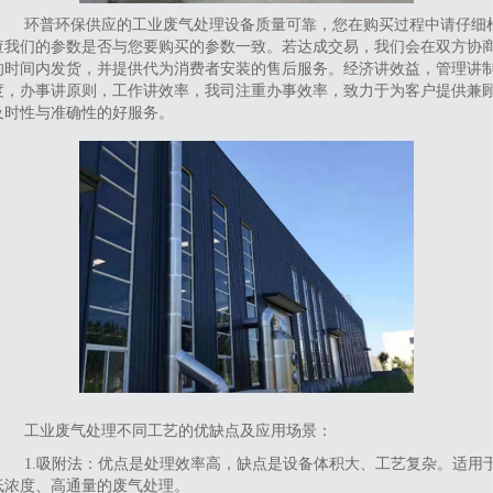
环普环保供应的工业废气处理设备质量可靠，您在购买过程中请仔细
查我们的参数是否与您要购买的参数一致。若达成交易，我们会在双方协
的时间内发货，并提供代为消费者安装的售后服务。经济讲效益，管理讲
度，办事讲原则，工作讲效率，我司注重办事效率，致力于为客户提供兼
及时性与准确性的好服务。
工业废气处理不同工艺的优缺点及应用场景‌：
‌1.吸附法‌：优点是处理效率高，缺点是设备体积大、工艺复杂。适用
低浓度、高通量的废气处理。