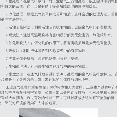
1‌.预处理‌：在废气排放前，对工业废气进行预处理，以去除其中的颗
物和较大的杂质。这一步骤有助于提高后续处理的效率和质量。
2‌.净化处理‌：根据废气的具体成分和性质，选择合适的处理方法。常
的处理方法包括：
3‌.活性炭吸附法‌：利用活性炭的吸附性能，去除废气中的有害物质。
4‌.燃烧法‌：通过高温燃烧将有害物质分解为无危害的二氧化碳和水。
5‌.催化燃烧法‌：在催化剂的作用下，将有害物质氧化为无危害物质。
6‌.吸收法‌：利用液体吸收剂去除废气中的有害物质。
7.等离子体分解法‌：通过电场作用分解污染物。
‌8.生物处理法‌：利用微生物降解废气中的有害物质。
‌9.排放监测‌：在废气排放前进行监测，处理后的废气符合排放标准。
一步骤是为了处理效果，防止未达标的气体排放到环境中。
‌工业废气处理的重要性在于保护环境和人类健康。‌工业生产过程中产
的废气中含有多种有害物质，如果不加以处理直接排放，会对环境和人体
康造成严重影响。通过有效的处理工艺，可以显著减少这些有害物质的排
放，降低对环境的污染和人体的危害。