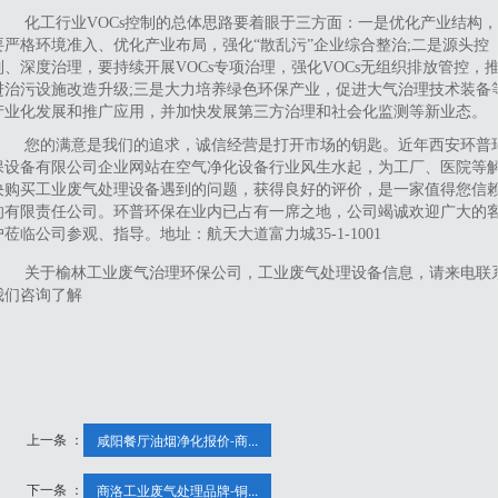
化工行业VOCs控制的总体思路要着眼于三方面：一是优化产业结构，
要严格环境准入、优化产业布局，强化“散乱污”企业综合整治;二是源头控
制、深度治理，要持续开展VOCs专项治理，强化VOCs无组织排放管控，
进治污设施改造升级;三是大力培养绿色环保产业，促进大气治理技术装备
产业化发展和推广应用，并加快发展第三方治理和社会化监测等新业态。
您的满意是我们的追求，诚信经营是打开市场的钥匙。近年西安环普
保设备有限公司企业网站在空气净化设备行业风生水起，为工厂、医院等
决购买工业废气处理设备遇到的问题，获得良好的评价，是一家值得您信
的有限责任公司。环普环保在业内已占有一席之地，公司竭诚欢迎广大的
户莅临公司参观、指导。地址：航天大道富力城35-1-1001
关于榆林工业废气治理环保公司，工业废气处理设备信息，请来电联
我们咨询了解
上一条 ：
咸阳餐厅油烟净化报价-商...
下一条 ：
商洛工业废气处理品牌-铜...