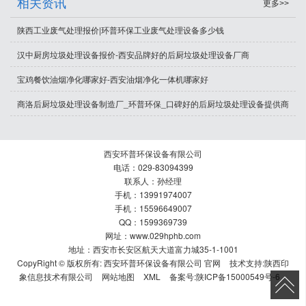
相关资讯
更多>>
陕西工业废气处理报价|环普环保工业废气处理设备多少钱
汉中厨房垃圾处理设备报价-西安品牌好的后厨垃圾处理设备厂商
宝鸡餐饮油烟净化哪家好-西安油烟净化一体机哪家好
商洛后厨垃圾处理设备制造厂_环普环保_口碑好的后厨垃圾处理设备提供商
西安环普环保设备有限公司
电话：029-83094399
联系人：孙经理
手机：13991974007
手机：15596649007
QQ：1599369739
网址：www.029hphb.com
地址：西安市长安区航天大道富力城35-1-1001
CopyRight © 版权所有:
西安环普环保设备有限公司 官网
技术支持:
陕西印
象信息技术有限公司
网站地图
XML
备案号:
陕ICP备15000549号-6