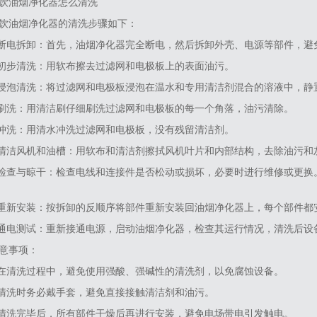
饮油烟净化器怎么清洗
餐饮油烟净化器的清洗步骤如下‌：‌
‌.断电拆卸‌：首先，油烟净化器完全断电，然后拆卸外壳、电源等部件，
2.初步清洗‌：用软布擦去过滤网和电极板上的表面油污。
3.浸泡清洗‌：将过滤网和电极板浸泡在温水和专用清洁剂混合的溶液中，静置
4.刷洗‌：用清洁刷仔细刷洗过滤网和电极板的每一个角落，油污清除。
5.冲洗‌：用清水冲洗过滤网和电极板，没有残留清洁剂。
6.清洁风机和油槽‌：用软布和清洁剂擦拭风机叶片和内部结构，去除油污
7.检查与晾干‌：检查电线和连接件是否松动或损坏，必要时进行维修或更
8.重新安装‌：按拆卸的反顺序将部件重新安装回油烟净化器上，每个部件都
9.通电测试‌：重新接通电源，启动油烟净化器，检查其运行情况，清洗后
注意事项‌：
.在清洗过程中，避免使用强酸、强碱性的清洗剂，以免腐蚀设备。
.清洗时务必戴手套，避免直接接触清洁剂和油污。
.清洗完毕后，所有部件干燥后再进行安装，避免电场带电引发触电。