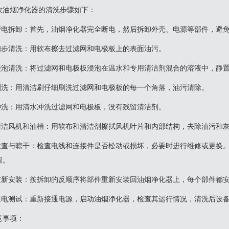
饮油烟净化器的清洗步骤如下‌：‌
‌.断电拆卸‌：首先，油烟净化器完全断电，然后拆卸外壳、电源等部件，避
2.初步清洗‌：用软布擦去过滤网和电极板上的表面油污。
3.浸泡清洗‌：将过滤网和电极板浸泡在温水和专用清洁剂混合的溶液中，静置1
4.刷洗‌：用清洁刷仔细刷洗过滤网和电极板的每一个角落，油污清除。
5.冲洗‌：用清水冲洗过滤网和电极板，没有残留清洁剂。
6.清洁风机和油槽‌：用软布和清洁剂擦拭风机叶片和内部结构，去除油污
7.检查与晾干‌：检查电线和连接件是否松动或损坏，必要时进行维修或更
留。
8.重新安装‌：按拆卸的反顺序将部件重新安装回油烟净化器上，每个部件都
9.通电测试‌：重新接通电源，启动油烟净化器，检查其运行情况，清洗后设
意事项‌：