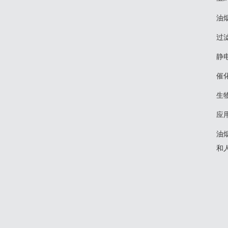
油
‌
‌
‌
‌
应
油
和