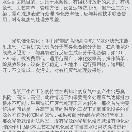
水达到去除目的。适用于水溶性、有组织排放源的恶臭、有机
废气。工艺简单，管理方便，设备运转费用低，但产生二次污
染，需对洗涤液进行处理;净化效率低，应与其他技术联合使
用，对有机废气处理效果差。
光氧催化氧化： 利用特制的高能高臭氧UV紫外线光束照
射废气，使有机或无机高分子恶臭化合物分子链，在高能紫外
线光束照射下，与臭氧进行反应生成低分子化合物，如CO2、
H2O等。投资费用低，适用范围广，净化效率高，操作简单，
除臭效果好，设备运行稳定，占地小，运行费用低，随用随
开，不会造成二次污染。对有机废气处理效果好。
造纸厂生产工艺的特性在所排出的废气中会产生出恶臭、
黏附、高温，高湿、此种情况下如果要完全处理废气达标排放
根本不可能，采用造纸厂废气处理工艺来解决，那么首先需要
解决的问题是，在高于80度的温度的工况下光氧催化设备的光
源效率仅为40℃时的50%，如果被黏附物黏在紫外灯管壁上，
那么光源就没办法散发，没有光源的光氧化设备就没有净化处
理的作用.因此本工艺在光氧化设备前设置水喷淋洗涤塔进行