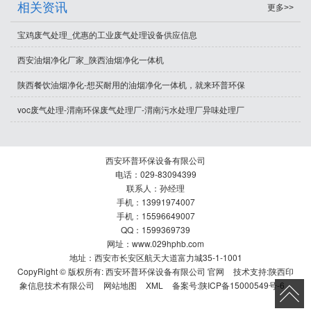
相关资讯
更多>>
宝鸡废气处理_优惠的工业废气处理设备供应信息
西安油烟净化厂家_陕西油烟净化一体机
陕西餐饮油烟净化-想买耐用的油烟净化一体机，就来环普环保
voc废气处理-渭南环保废气处理厂-渭南污水处理厂异味处理厂
西安环普环保设备有限公司
电话：029-83094399
联系人：孙经理
手机：13991974007
手机：15596649007
QQ：1599369739
网址：www.029hphb.com
地址：西安市长安区航天大道富力城35-1-1001
CopyRight © 版权所有:
西安环普环保设备有限公司 官网
技术支持:
陕西印
象信息技术有限公司
网站地图
XML
备案号:
陕ICP备15000549号-6