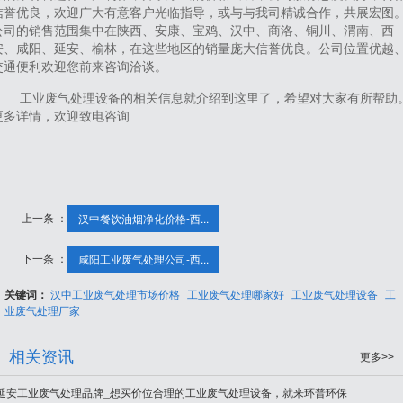
信誉优良，欢迎广大有意客户光临指导，或与与我司精诚合作，共展宏图
公司的销售范围集中在陕西、安康、宝鸡、汉中、商洛、铜川、渭南、西
安、咸阳、延安、榆林，在这些地区的销量庞大信誉优良。公司位置优越
交通便利欢迎您前来咨询洽谈。
工业废气处理设备的相关信息就介绍到这里了，希望对大家有所帮助
更多详情，欢迎致电咨询
上一条 ：
汉中餐饮油烟净化价格-西...
下一条 ：
咸阳工业废气处理公司-西...
关键词：
汉中工业废气处理市场价格
工业废气处理哪家好
工业废气处理设备
工
业废气处理厂家
相关资讯
更多>>
延安工业废气处理品牌_想买价位合理的工业废气处理设备，就来环普环保