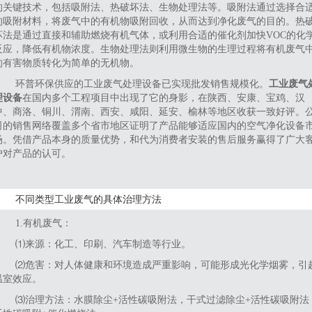
的关键技术，包括吸附法、热破坏法、生物处理法等。吸附法通过选择合
的吸附材料，将废气中的有机物吸附回收，从而达到净化废气的目的。热
坏法是通过直接和辅助燃烧有机气体，或利用合适的催化剂加快VOC的化
反应，降低有机物浓度。生物处理法则利用微生物的生理过程将有机废气
的有害物质转化为简单的无机物。
环普环保供应的工业废气处理设备已实现批发销售规模化。
工业废气
理设备
在国内多个工程项目中出现了它的身影，在陕西、安康、宝鸡、汉
中、商洛、铜川、渭南、西安、咸阳、延安、榆林等地区收获一致好评。
司的销售网络覆盖多个省市地区证明了产品能够适应国内的空气净化设备
场。凭借产品本身的质量优势，和代为消费者安装的售后服务赢得了广大
户对产品的认可。
不同类型工业废气的具体治理方法
1‌.有机废气‌：
⑴来源：化工、印刷、汽车制造等行业。
⑵危害：对人体健康和环境造成严重影响，可能形成光化学烟雾，引
温室效应。
⑶治理方法：水膜除尘+活性碳吸附法，干式过滤除尘+活性碳吸附法