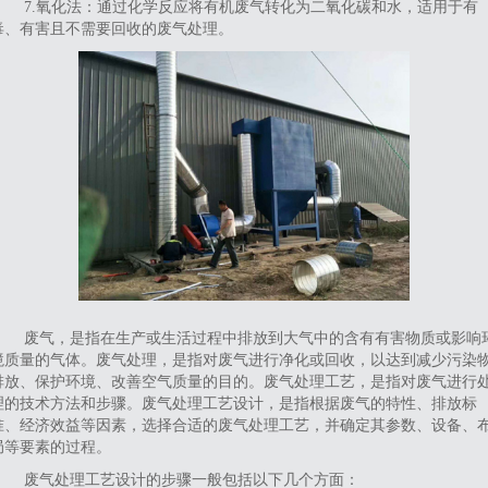
‌7.氧化法‌：通过化学反应将有机废气转化为二氧化碳和水，适用于有
毒、有害且不需要回收的废气处理。
废气，是指在生产或生活过程中排放到大气中的含有有害物质或影响
境质量的气体。废气处理，是指对废气进行净化或回收，以达到减少污染
排放、保护环境、改善空气质量的目的。废气处理工艺，是指对废气进行
理的技术方法和步骤。废气处理工艺设计，是指根据废气的特性、排放标
准、经济效益等因素，选择合适的废气处理工艺，并确定其参数、设备、
局等要素的过程。
废气处理工艺设计的步骤一般包括以下几个方面：