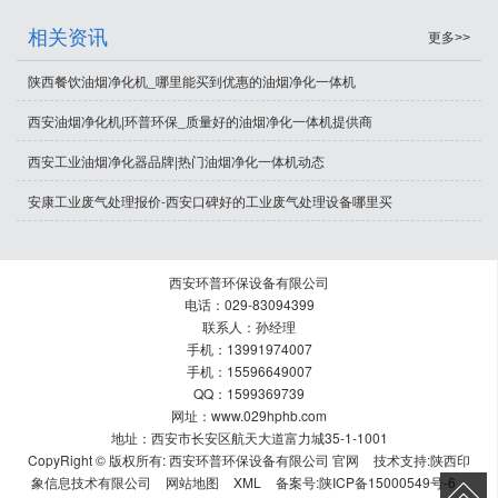
相关资讯
更多>>
陕西餐饮油烟净化机_哪里能买到优惠的油烟净化一体机
西安油烟净化机|环普环保_质量好的油烟净化一体机提供商
西安工业油烟净化器品牌|热门油烟净化一体机动态
安康工业废气处理报价-西安口碑好的工业废气处理设备哪里买
西安环普环保设备有限公司
电话：029-83094399
联系人：孙经理
手机：13991974007
手机：15596649007
QQ：1599369739
网址：www.029hphb.com
地址：西安市长安区航天大道富力城35-1-1001
CopyRight © 版权所有:
西安环普环保设备有限公司 官网
技术支持:
陕西印
象信息技术有限公司
网站地图
XML
备案号:
陕ICP备15000549号-6