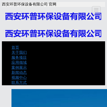
西安环普环保设备有限公司 官网
关于我
服务项
应用领
案例展
新闻动
视频中
联
首页
首页
关于我们
们
目
域
示
态
心
服务项目
应用领域
案例展示
新闻动态
视频中心
联系方式