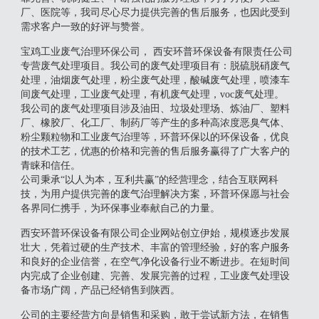
厂、医院等，我司尽心尽力提供完善的售后服务，也因此受到
需求客户一致的好评与赞誉。
宝鸡工业废气治理环保公司， 西安环普环保设备有限责任公司
专营废气处理项目。我公司的废气处理项目有：脱硫脱硝废气
处理，油烟废气处理，粉尘废气处理，酸碱废气处理，喷漆车
间废气处理，工业废气处理，有机废气处理，voc废气处理。
我公司的废气处理项目涉及油田、垃圾处理场、炼油厂、塑料
厂、橡胶厂、化工厂、制药厂等产生的多种高浓度恶臭气体、
粉尘颗粒物和工业废气治理等，环普环保以的环保设备，优良
的技术工艺，优惠的价格和完善的售后服务赢得了广大客户的
青睐和信任。
公司秉承“以人为本，互利共赢”的经营理念，结合互联网科
技，为用户提供完善的废气治理解决方案，环普环保愿与社会
各界同仁携手，为环保事业奉献自己的力量。
西安环普环保设备有限公司企业网站创立伊始，规模逐步发展
壮大，凭着过硬的生产技术、丰富的管理经验，好的客户服务
和良好的企业信誉，在空气净化设备行业不断进步。在短时间
内完成了企业创建、完善、发展完善的过程，工业废气处理设
备市场广阔，产品已经销售到陕西。
公司的主要经营方向是销售和采购，敢于尝试新方法，在销售