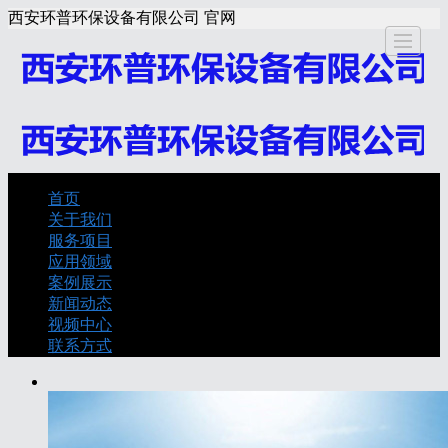
西安环普环保设备有限公司 官网
关于我
服务项
应用领
案例展
新闻动
视频中
联
首页
首页
关于我们
们
目
域
示
态
心
服务项目
应用领域
案例展示
新闻动态
视频中心
联系方式