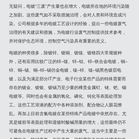
无疑问，电镀“三废”产生量也在增大，电镀所在地的环境污染随
之加剧。这些废气如不采取措施治理，会对人类和环境造成污
染。公司根据多年的电镀工艺设计的经验，提出一些电镀废气
治理的有关建议和措施，为电镀行业废气控制提供技术参考，
并对保护生态环境，控制空气污染具有重要的意义。
电镀的种类很多，除镀锌、镀铜、镀镍、镀铬四大常规镀种
外，还有应用比较广泛的锌–镍、锌–钴、锌–铁合金电镀，铜–
锌、铜–锡、铜–锌–锡仿金电镀，镍–锌、镍–锡黑色镀层电
镀，以及为满足部分IT产业、电子行业某些产品的特殊需要而
存在的镀金、镀银、镀锡乃至少量的稀贵金属钌、铑、钯、铟
电镀等。同时也会有金属的氧化、磷化、钝化等表面处理加
工。这些工艺溶液的配方中各种添加剂、配合物让人眼花缭
乱。再加上目前含氰电镀在某些特殊产品电镀中依然存在。尤
其是镀前等表面处理和退镀时酸碱用量的增大，这些最终仍不
可避免在电镀生产过程中产生大量的废气。这当中主要是一些